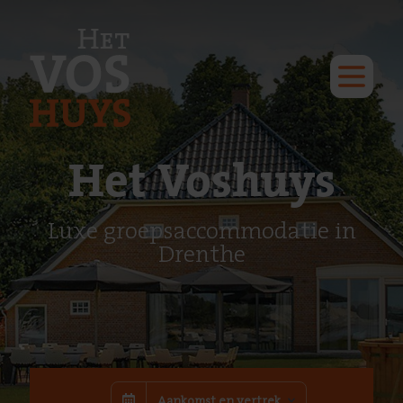
Het Voshuys
Luxe groepsaccommodatie in
Drenthe
Aankomst en vertrek