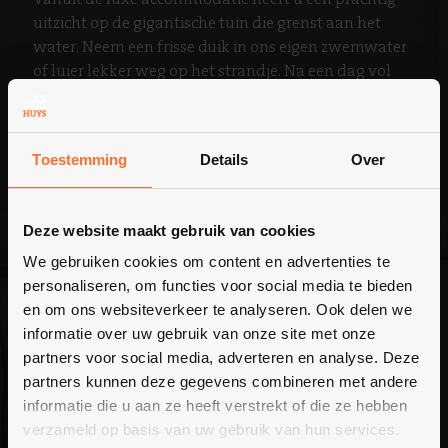
uitzicht op de gigantische tuin die grenst aan het
water. Neem een frisse duik in ons eigen zwemwater
of luier lekker weg op het strandje. Na een dag vol
activiteiten plonst u ’s avonds in de hottub. Heerlijk
met z’n allen genieten van het warme water en turen
naar de sterrenhemel. Het Voshuys biedt alle
Toestemming
Details
Over
ingrediënten voor een ontspannend en plezierig
verblijf!
Deze website maakt gebruik van cookies
Bekijk faciliteiten
We gebruiken cookies om content en advertenties te
personaliseren, om functies voor social media te bieden
en om ons websiteverkeer te analyseren. Ook delen we
informatie over uw gebruik van onze site met onze
partners voor social media, adverteren en analyse. Deze
partners kunnen deze gegevens combineren met andere
informatie die u aan ze heeft verstrekt of die ze hebben
verzameld op basis van uw gebruik van hun services.