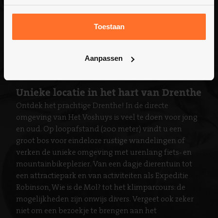
Toestaan
Aanpassen
Unieke locatie in het hart van Drenthe
Ontdek het prachtige Drenthe! In de directe
omgeving van Het Voshuys is veel te doen voor jong
en oud. Op loopafstand (200 meter) vindt u een
groot bos voor eindeloze rustige wandelingen of
verken de unieke omgeving met urenlang fiets- en
mountainbikeplezier. Van een dagje dierentuin tot
een attractiepark en van activiteiten als Expeditie
Robinson, Wie is de Mol? tot het klimparcours: de
mogelijkheden zijn onwijs divers. Vergeet ook zeker
niet om een bezoekje te brengen aan het