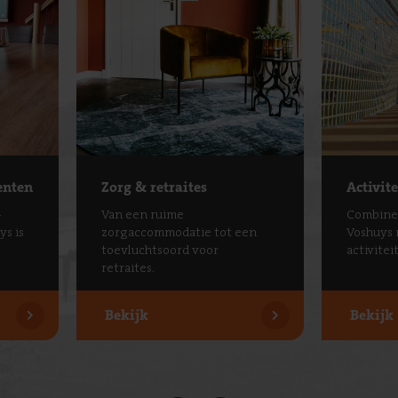
enten
Zorg & retraites
Activit
-
Van een ruime
Combinee
s is
zorgaccommodatie tot een
Voshuys 
toevluchtsoord voor
activitei
retraites.
Bekijk
Bekijk