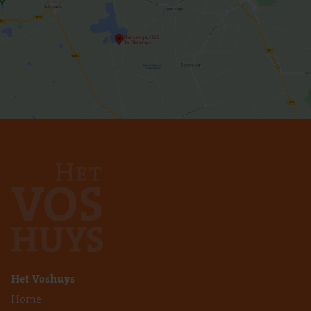
Het Voshuys
Home