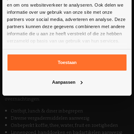
en om ons websiteverkeer te analyseren. Ook delen we
informatie over uw gebruik van onze site met onze
partners voor social media, adverteren en analyse. Deze
partners kunnen deze gegevens combineren met andere
informatie die u aan ze heeft verstrekt of die ze hebben
verzameld op basis van uw gebruik van hun services.
Vergaderarrangement met twee
overnachtingen
Toestaan
€ 327,- p.p. (prijs is gebaseerd op een min. van 10
personen)
Aanpassen
Drie dagen beschikking over Het Voshuys, inclusief twee
overnachtingen.
Ontbijt, lunch & diner inbegrepen
Diverse vergadermiddelen aanwezig
Onbeperkt koffie, thee, water, fruit en zoetigheden
Linnengoed, handdoeken en badartikelen aanwezig