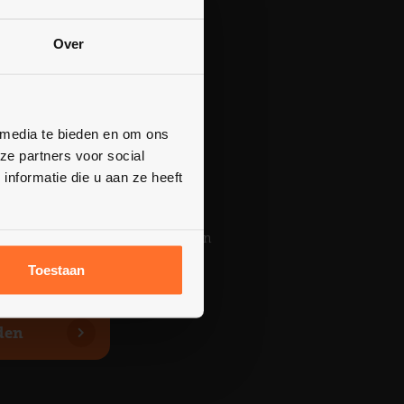
Over
 media te bieden en om ons
ze partners voor social
odatie tot een toevluchtsoord
nformatie die u aan ze heeft
is uiterst geschikt. De
ig gelegen, beschikt over een
cy en biedt genoeg mogelijkheden
ies. De perfecte omgeving voor
Toestaan
den