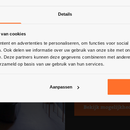
Details
 van cookies
Zorg & Retraites
ent en advertenties te personaliseren, om functies voor social
. Ook delen we informatie over uw gebruik van onze site met on
Van een ruime zorgaccomm
e. Deze partners kunnen deze gegevens combineren met andere i
voor retraites: Het Voshuys 
erzameld op basis van uw gebruik van hun services.
groepsaccommodatie is rust
ruime tuin met veel priva
voor binnen- en buitensess
Aanpassen
zorgeloos genieten!
Bekijk mogelijkhe