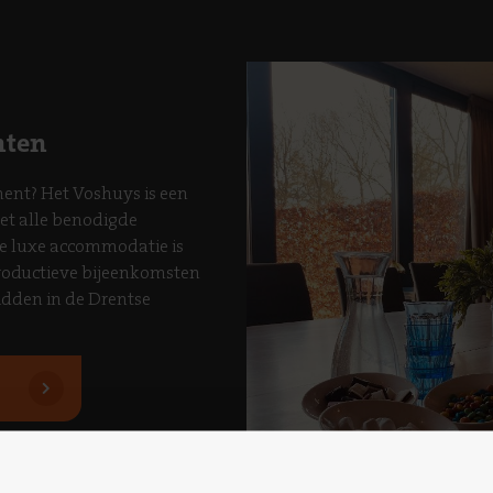
nten
ment? Het Voshuys is een
met alle benodigde
De luxe accommodatie is
 productieve bijeenkomsten
idden in de Drentse