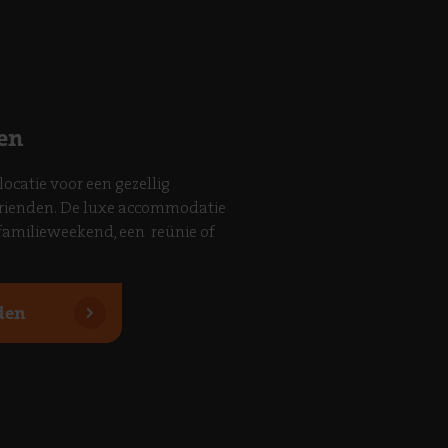
en
locatie voor een gezellig
vrienden. De luxe accommodatie
 familieweekend, een reünie of
den