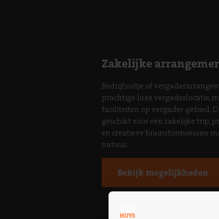
Zakelijke arrangeme
Bedrijfsuitje of vergaderarrange
prachtige luxe vergaderlocatie, 
faciliteiten op vergader-gebied. 
geschikt voor een zakelijke trip,
en creatieve brainstormsessies m
natuur.
Bekijk mogelijkheden